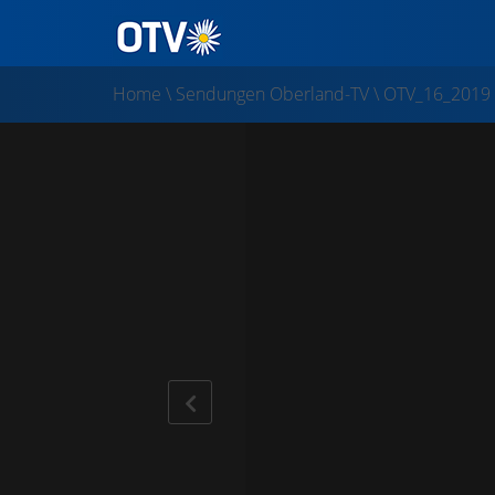
Home
\
Sendungen Oberland-TV
\
OTV_16_2019