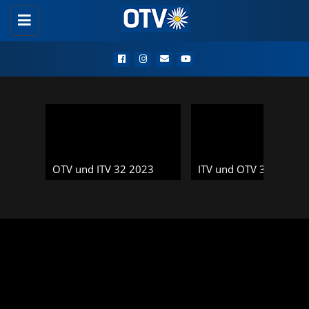
Toggle
navigation
OTV und ITV 32 2023
ITV und OTV 32 2023
Sendungen Oberland-TV