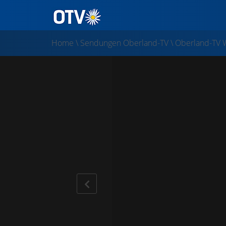
Home
\
Sendungen Oberland-TV
\
Oberland-TV 