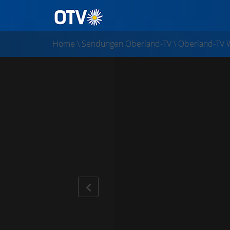
Home
\
Sendungen Oberland-TV
\
Oberland-TV 