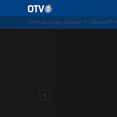
Home
\
Sendungen Oberland-TV
\
Oberland-TV 