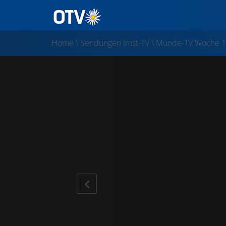
Home
\
Sendungen Imst-TV
\
Munde-TV Woche 1