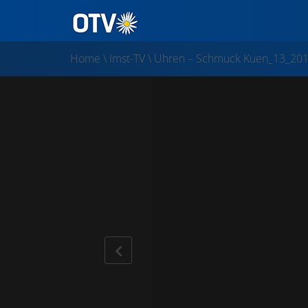
Home
\
Imst-TV
\
Uhren – Schmuck Kuen_13_20