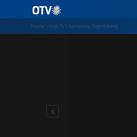
Home
\
Imst-TV
\
Sanierung Tegestalweg