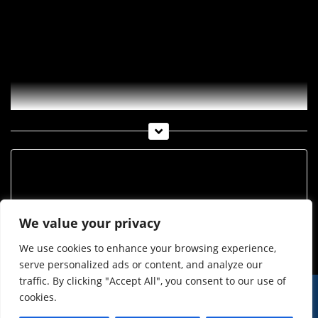
Rostbaron Bernhard Witsch
„Kunst ist für alle wichtig – Menschen wissen oft nicht, wie
wichtig sie ist, denn sie haben noch nie ohne Kunst leben
müssen“ – dies ist ein Leitsatz von Bernhard Witsch. Der
Rostbaron aus Telfs sieht Kunst als dem normalen Leben
zugehörig und nicht als abgehobenen Selbstzweck.
Archiv
Archiv
We value your privacy
We use cookies to enhance your browsing experience,
serve personalized ads or content, and analyze our
traffic. By clicking "Accept All", you consent to our use of
cookies.
© Imst Film 2015-2026