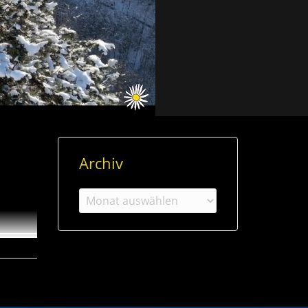
Archiv
en“ –
Archiv
ären