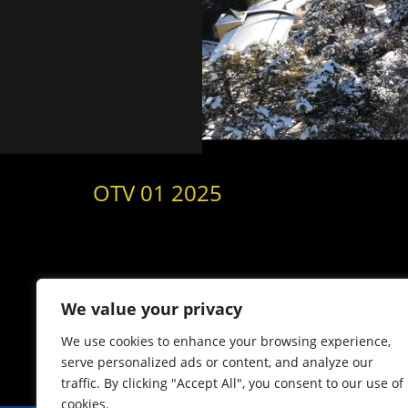
OTV 01 2025
Moderation mit Maria Schrott in Tarrenz, Stefanie
neuer Newsflash, Stefaniesitzung in Tarrenz – V
We value your privacy
We use cookies to enhance your browsing experience,
serve personalized ads or content, and analyze our
traffic. By clicking "Accept All", you consent to our use of
cookies.