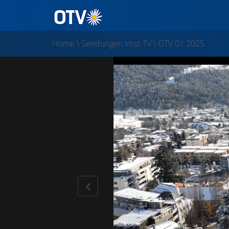
Home
\
Sendungen Imst-TV
\
OTV 01 2025