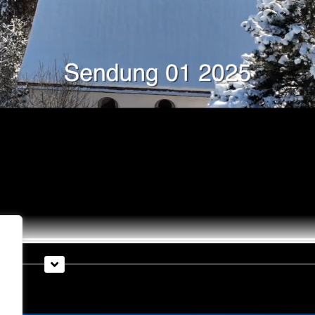
sitzung in Telfs – Start Schleicherlaufen 2025, Neu „Gut zu wiss
ollversammlung der Tarrenzer Fasnacht, Kochen der Tarrenzer B