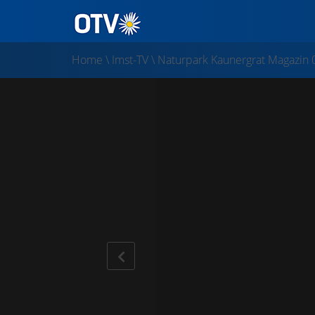
Home
\
Imst-TV
\
Naturpark Kaunergrat Magazin 