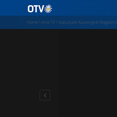
Home
\
Imst-TV
\
Naturpark Kaunergrat Magazin 