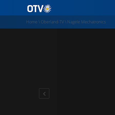
Home
\
Oberland-TV
\
Nagele Mechatronics