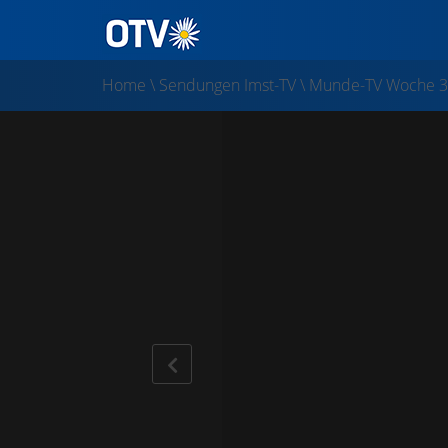
Home
\
Sendungen Imst-TV
\
Munde-TV Woche 3