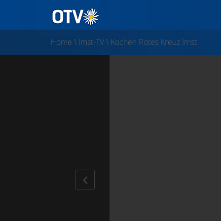
Home
\
Imst-TV
\
Kochen Rotes Kreuz Imst