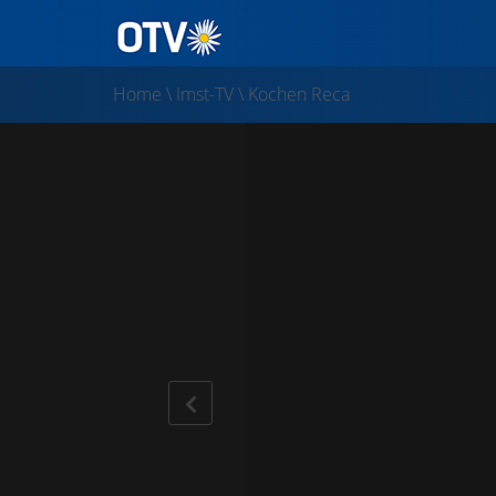
Home
\
Imst-TV
\
Kochen Reca