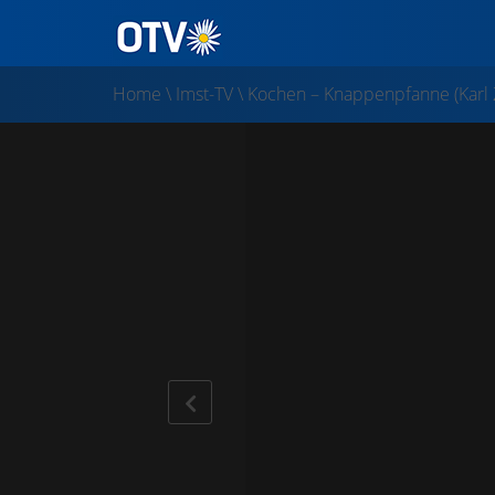
Home
\
Imst-TV
\
Kochen – Knappenpfanne (Karl Z