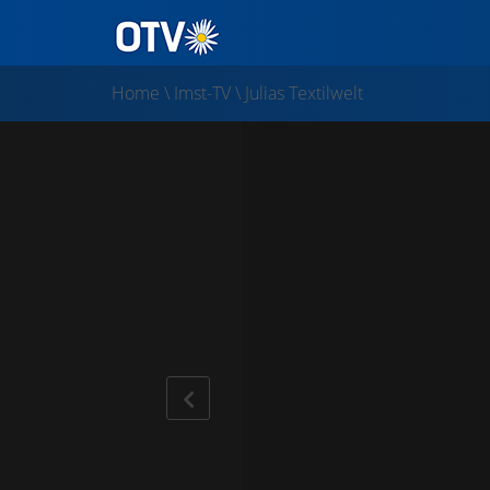
Home
\
Imst-TV
\
Julias Textilwelt