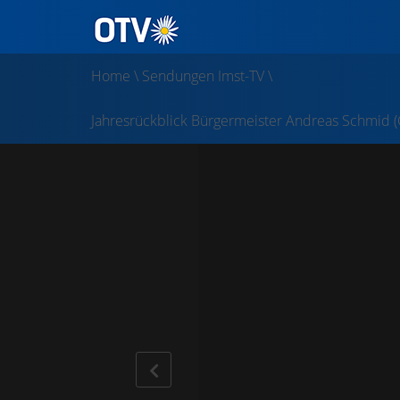
Home
\
Sendungen Imst-TV
\
Jahresrückblick Bürgermeister Andreas Schmid 