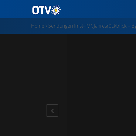
Home
\
Sendungen Imst-TV
\
Jahresrückblick – 