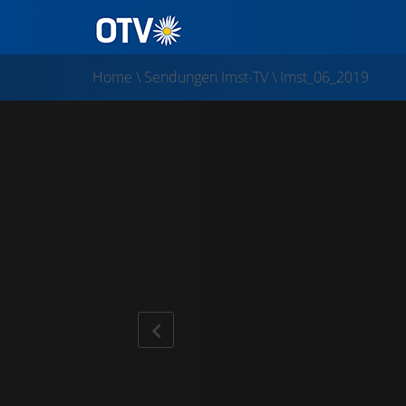
Home
\
Sendungen Imst-TV
\
Imst_06_2019