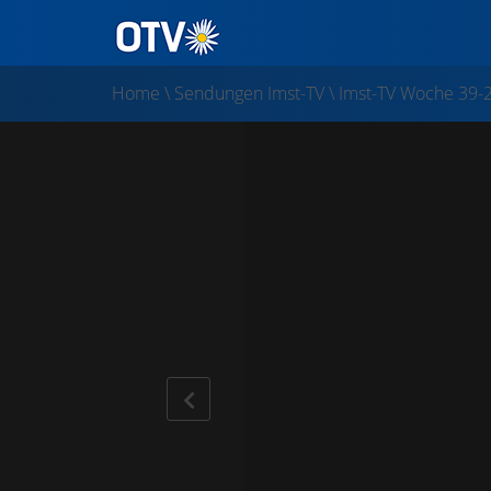
Home
\
Sendungen Imst-TV
\
Imst-TV Woche 39-