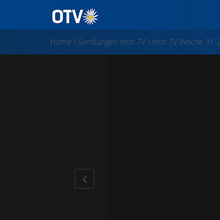
Home
\
Sendungen Imst-TV
\
Imst-TV Woche 31-