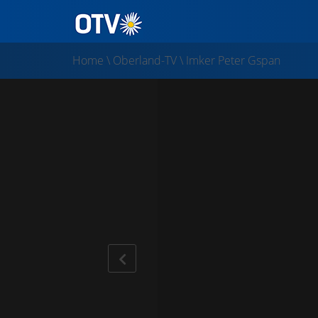
Home
\
Oberland-TV
\
Imker Peter Gspan