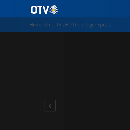
Home
\
Imst-TV
\
HD Leder Jäger Spot 2