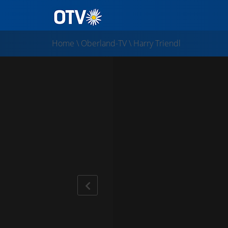
Home
\
Oberland-TV
\
Harry Triendl