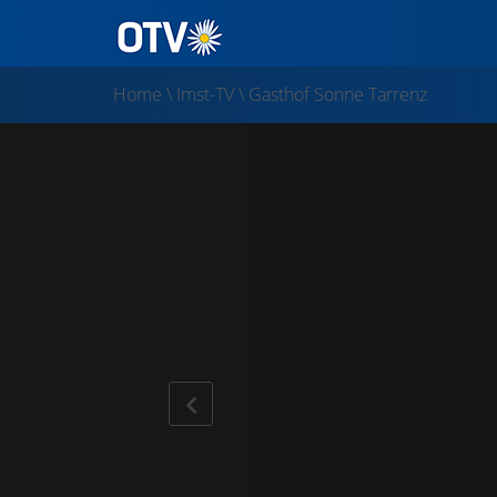
Home
\
Imst-TV
\
Gasthof Sonne Tarrenz