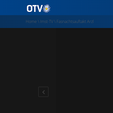
Home
\
Imst-TV
\
Fasnachtsauftakt Arzl