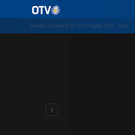
Home
\
Oberland-TV
\
EU-Projekt: Telfs – Lana