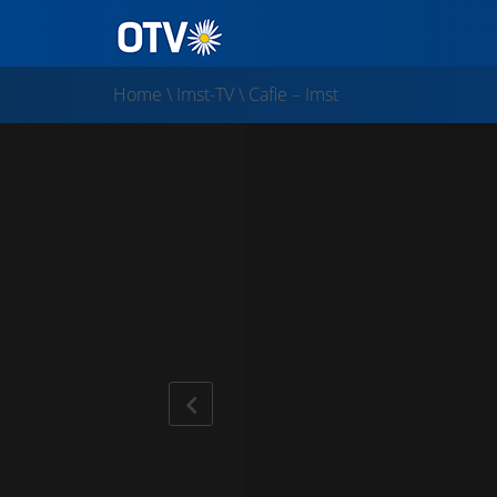
Home
\
Imst-TV
\
Cafie – Imst