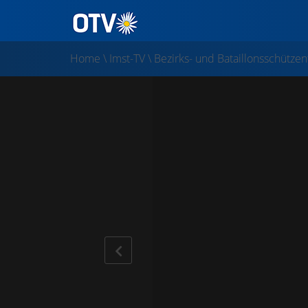
Home
\
Imst-TV
\
Bezirks- und Bataillonsschützen