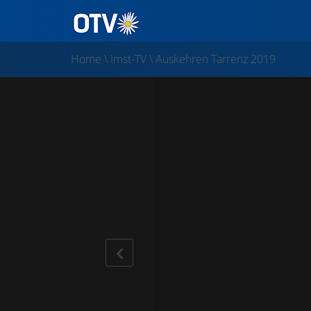
Home
\
Imst-TV
\
Auskehren Tarrenz 2019