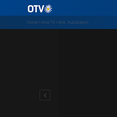
Home
\
Imst-TV
\
Ank. Autoslalom