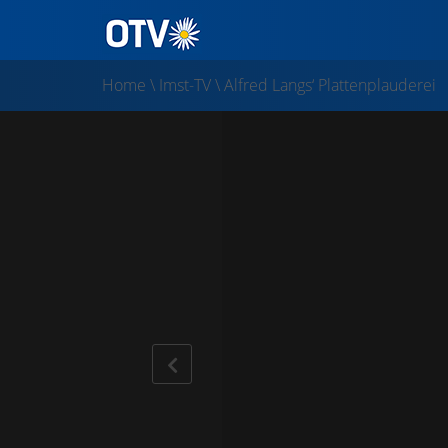
Home
\
Imst-TV
\
Alfred Langs‘ Plattenplauderei