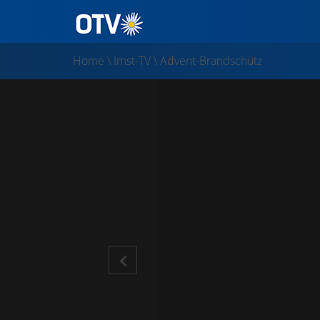
Home
\
Imst-TV
\
Advent-Brandschutz